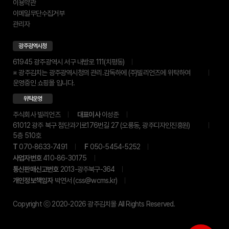
이용약관
이메일무단수집거부
관리자
광주광역시청
61945 광주광역시 서구 내방로 111(치평동)
※ 광주김치는 광주광역시청의 관리.감독하에 (주)빌리언즈에 위탁하여
운영중인 쇼핑몰 입니다.
위탁운영
주식회사 빌리언즈
대표이사
이성준
61012 광주 북구 첨단과기로176번길 27 (오룡동, 광주디자인진흥원)
5층 510호
T
070-8633-7491
F
050-5454-5252
사업자번호
410-86-30175
통신판매신고번호
2013-광주북구-364
개인정보책임자
박연서 (css@wcms.kr)
Copyright ⓒ
2020-2026
광주김치몰
All Rights Reserved.